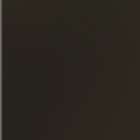
СИГАРНАЯ СМЕСЬ XO
Одно семейное поместье
100% Гранд Шампань
Premier cru de Cognac
ОТКРОЙТЕ ДЛЯ СЕБЯ НАШ КОНЬЯК
ОТКРОЙТЕ ДЛЯ СЕБЯ НАШ
КОНЬЯК