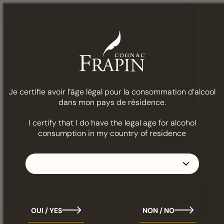
Меню
COGNAC FRAPIN
ШАТО ФОНТПИНО
XO
Je certifie avoir l’âge légal pour la consommation d’alcool
dans mon pays de résidence.
I certify that I do have the legal age for alcohol
consumption in my country of residence
Fontpinot
Настоящее сокровище Дома FRAPIN, Шато Фонтпино
XO - единственное шато первого выращивания,
имеющее всемирно известное наименование 100%
Grande Champagne.
OUI / YES
NON / NO