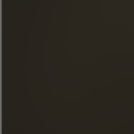
Подписка на нашу рассылку
« Злоупотребление алкоголем опасно для здоровья.
Употребляйте с умеренностью. »
БЫСТРЫЙ ДОСТУП
НАШИ КОНЬЯКИ
ДОМ FRAPIN
НАШИ ОБЯЗАТЕЛЬСТВА
ЕДА И КОКТЕЙЛИ