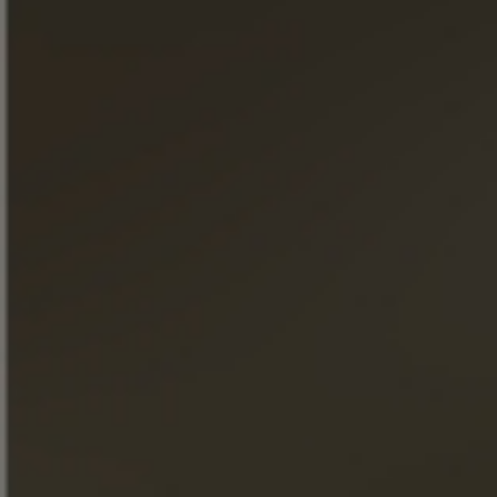
СЛОВО ОТ ХОЗЯИНА
ПОГРЕБА
.
Наш мастер погреба Патрис ПИВЕТО подробно
расскажет, как производится этот коньяк. Откройте для
себя терруар, ноу-хау, связанные с Château Fontpinot
XO... Наш коньяк больше не будет хранить для вас
секреты.