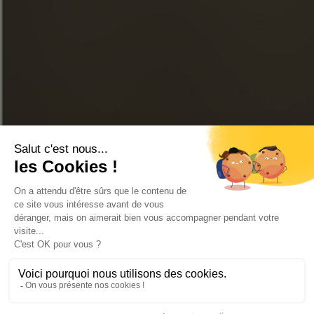
LINKEDIN
YOUTUBE
BOUTIQUE EN LIGNE
NOUS CONTACTER
FAQ
STORE LOCATOR
© 2026 Tous droits réservés Cognac Frapin -
Mentions légales
-
Réalisé par l’
agence web 16h33