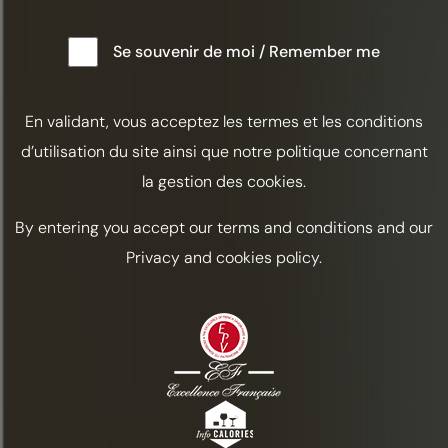
passion de la Maison pour les cognacs d’exception. La
visite se termine par la dégustation de 4 cognacs (hors
Se souvenir de moi / Remember me
carafes d’exception).
En validant, vous acceptez les termes et les conditions
PRIX :
60€ / PERSONNE (GRATUIT POUR LES ENFANTS)
d’utilisation du site ainsi que notre politique concernant
la gestion des cookies.
DURÉE :
1H30
By entering you accept our terms and conditions and our
Privacy and cookies policy.
LIEU :
1 RUE PIERRE FRAPIN, 16130 SEGONZAC