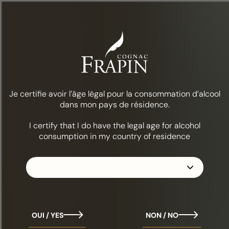
Menu
CIRCUIT DE VISITE
Savoir-faire
Je certifie avoir l’âge légal pour la consommation d’alcool
dans mon pays de résidence.
I certify that I do have the legal age for alcohol
PROGRAMMES & MODALITÉS
consumption in my country of residence
Durant 1h30, plongez au coeur de notre vignoble situé en
Grande Champagne puis visitez la distillerie et les chais
(des caves aux greniers). Puis retour à Segonzac pour
découvrir le musée, le chai Eiffel et le «chai Paradis»…
Partez à la découverte d’un savoir-faire ancestral qui se
réinvente, savant engrenage de gestes séculaires et de
OUI / YES
NON / NO
techniques modernes qui convergent pour satisfaire la