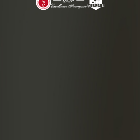
准备
摇匀
榨好