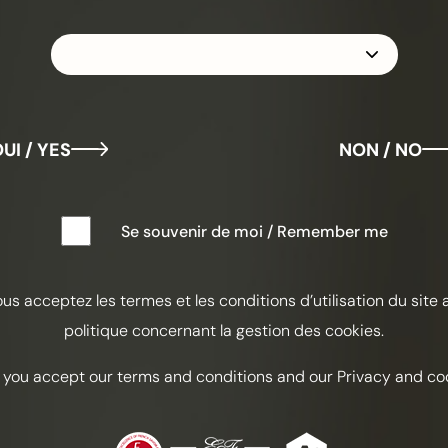
百
UI / YES
NON / NO
酸化
Se souvenir de moi / Remember me
成分
ous acceptez les termes et les conditions d’utilisation du site 
35 毫升 
politique concernant la gestion des cookies.
20 毫
20 毫
 you accept our terms and conditions and our Privacy and coo
20 毫
20 毫