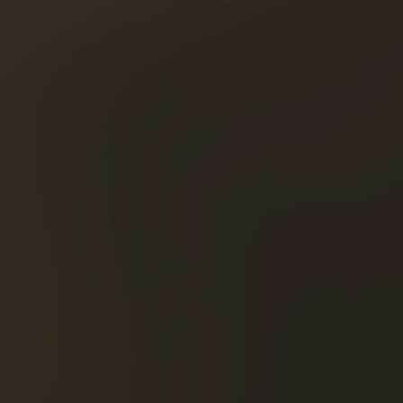
对杏的
探索此鸡尾酒