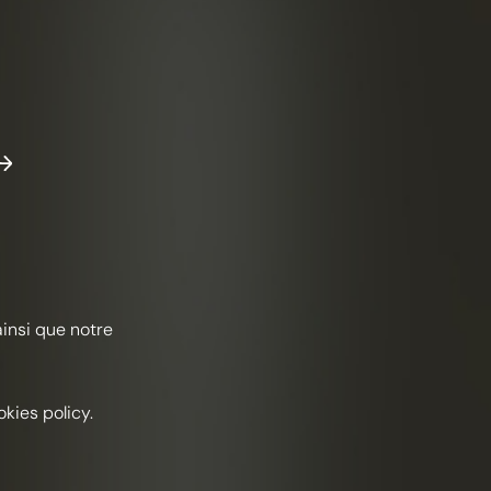
万富翁
果味
Été
ainsi que notre
Frapin 1270 Premier Cru Grande Champagne 干邑
升杏子奶油
升龙舌兰金酒
kies policy.
升自制石榴酒
升酸橙汁