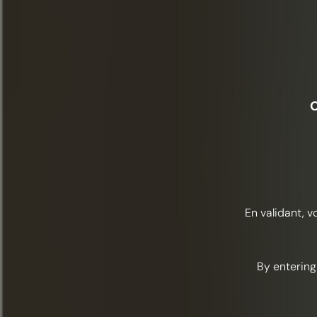
O
En validant, v
By entering