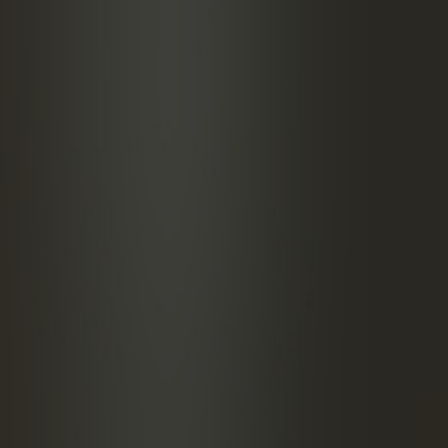
后过双层筛，放入冰镇碗中。
的酸橙皮