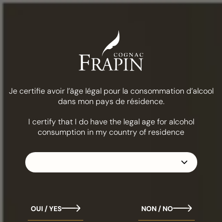
菜单
食品和鸡尾酒
食品
Je certifie avoir l’âge légal pour la consommation d’alcool
dans mon pays de résidence.
I certify that I do have the legal age for alcohol
干邑与食物搭配
consumption in my country of residence
几年来，在丰比诺酒庄的美食佳肴中，我们一直将干邑与不
同的食物搭配：肉类、鱼类、贝类、水果和蔬菜、奶酪和甜
点。在酸度、苦味、脂肪、甜味和咸味之间找到适当的平衡
点对于确保食物不会盖过干邑来说至关重要，反之亦然。由
OUI / YES
NON / NO
于我们的每一款干邑都有其特定的芳香特征，下面将介绍一
些 Frapin 干邑与食物的微妙搭配。美妙的味觉体验