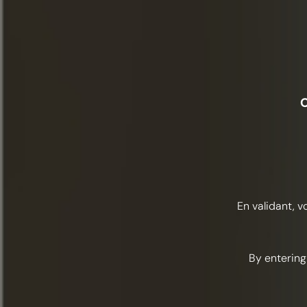
O
En validant, v
By entering