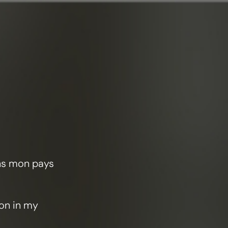
识
ans mon pays
ion in my