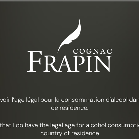
参观路线
专业知
 avoir l’âge légal pour la consommation d’alcool d
de résidence.
y that I do have the legal age for alcohol consumpt
country of residence