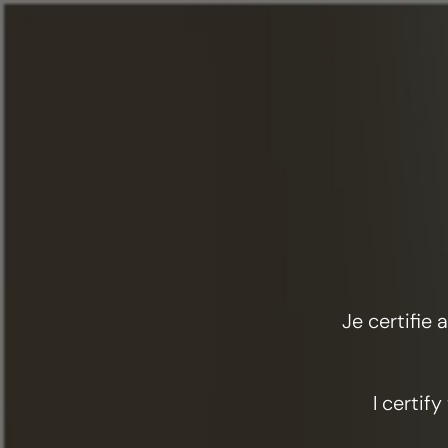
菜单
Je certifie
I certif