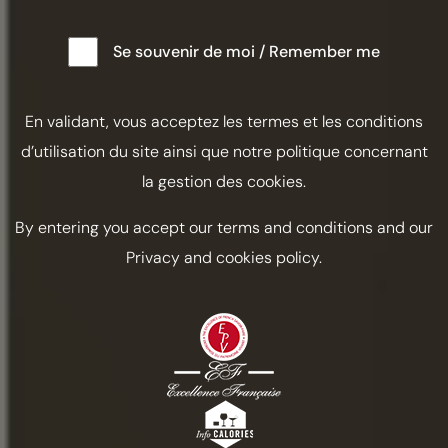
Se souvenir de moi / Remember me
En validant, vous acceptez les termes et les conditions
d’utilisation du site ainsi que notre politique concernant
la gestion des cookies.
By entering you accept our terms and conditions and our
Privacy and cookies policy.