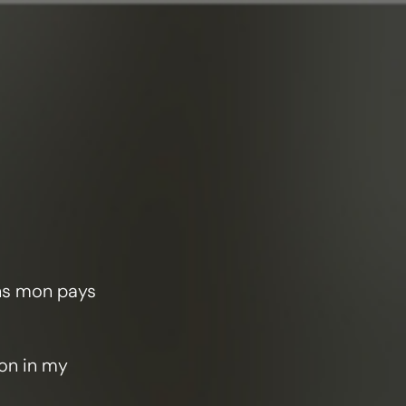
ise
ans mon pays
ion in my