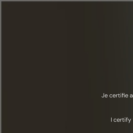
On
Menu
Je certifie
I certif