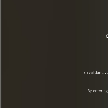
O
En validant, v
By entering