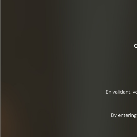
O
En validant, v
By entering