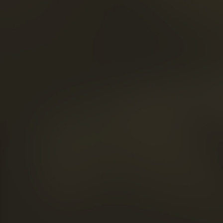
reten
SCHNELLZUGRIFF
UNSERE COGNACS
LA MAISON FRAPIN
UNSERE
VERPFLICHTUNGEN