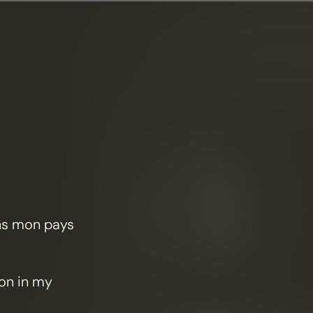
S
ans mon pays
ion in my
n Ruf von Frapin
ffinierte Wesen