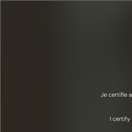
Menü
Startseite
Unsere Cognacs
Je certifie
I certif
Erforschen Sie 
begründet habe