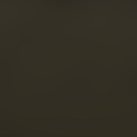
E DES
SES
E COGNACS