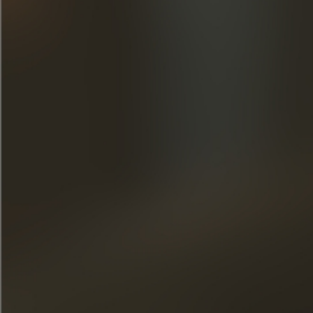
ERBE DES HAUSE
ENTDECKEN SIE UNSERE COGNACS