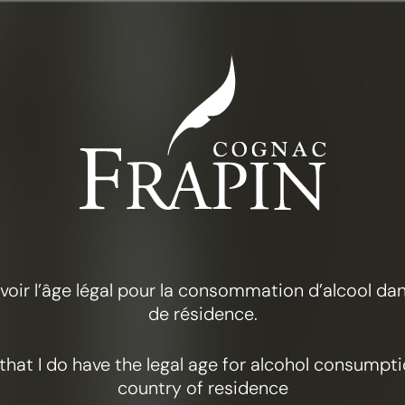
ENTDECKEN SIE
UNSERE COGNAC
 avoir l’âge légal pour la consommation d’alcool d
de résidence.
y that I do have the legal age for alcohol consumpt
die exquisiten Aromen der Cognacs, die den prestigeträchtige
country of residence
n. Es erwartet Sie eine unvergessliche Verkostung, die das ra