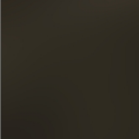
« El abuso de alcohol es peligroso para la salud. Consúmelo
con moderación. »
ACCESO RÁPIDO
NUESTROS COÑACS
LA MAISON FRAPIN
NUESTROS COMPROMISOS
COMIDA Y CÓCTELES
TIENDA