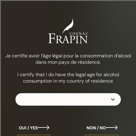
Menú
Inicio
Comida y cócteles
EXPLORA Y DISFRUTA
Je certifie avoir l’âge légal pour la consommation d’alcool
COMIDA Y CÓCTELES
dans mon pays de résidence.
I certify that I do have the legal age for alcohol
Aperitivos, cócteles, digestivos: hay muchas formas de
consumption in my country of residence
disfrutar de nuestros coñacs.
OUI / YES
NON / NO