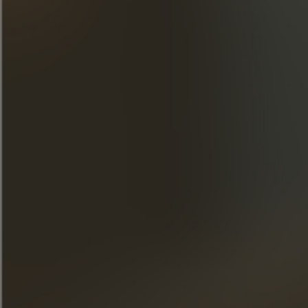
initiatief om de biodiversiteit te bevorderen door 2
hectare bloemrijke braak in te zaaien bij het
hoofdkantoor in Segonzac.
MEER WETEN
Meld je aan voor onze nieuwsbrief