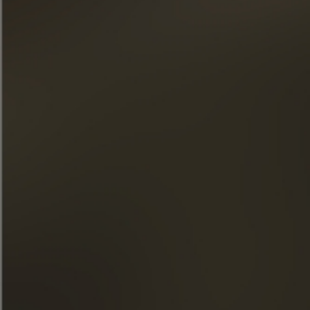
« Overmatig alcoholgebruik is schadelijk voor de gezondheid.
Geniet met mate. »
SNELLE TOEGANG
ONZE COGNACS
LA MAISON FRAPIN
ONZE VERPLICHTINGEN
ETEN & COCKTAILS
WINKEL
NIEUWS