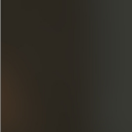
Cognac Frapin bijenkorven
In het voorjaar van 2023 neemt Cognac Frapin een