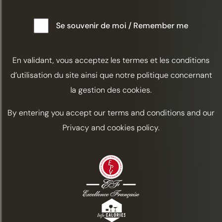
ПОСЛЕОБЕДЕННЫЙ
Se souvenir de moi / Remember me
ЧАЙ
Памела Визницер
En validant, vous acceptez les termes et les conditions
d’utilisation du site ainsi que notre politique concernant
la gestion des cookies.
Амер
Травянистые
By entering you accept our terms and conditions and our
Automne
Privacy and cookies policy.
ИНГРЕДИЕНТЫ
Коньяк Frapin 1270 / 5 cl
Сухой вермут / 2 мл
1 чайная ложка сиропа чая Эрл Грей
Апельсиновый биттер / 3 капли