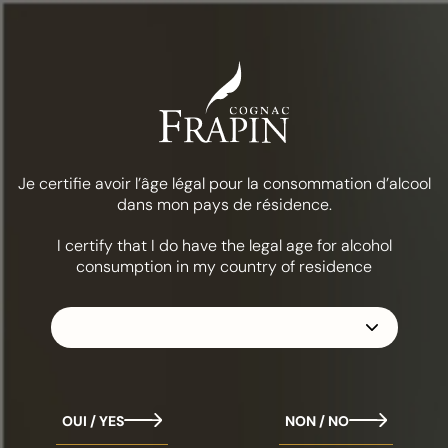
Меню
Еда и коктейли
Послеобеденный чай
КОЛЛЕКЦИЯ
FRAPIN 1270
Je certifie avoir l’âge légal pour la consommation d’alcool
dans mon pays de résidence.
I certify that I do have the legal age for alcohol
consumption in my country of residence
.
OUI / YES
NON / NO