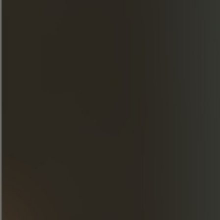
ПРИГОТОВЛЕНИЕ
Соедините ингредиенты и перемешайте.
Перелейте в ликерную рюмку с кубиками
льда или в бокал и украсьте апельсиновой
цедрой.
Добавьте кубики льда. Сироп для чая "Эрл
Грей": вскипятите и приготовьте чай "Эрл
Грей".
В горячем виде смешайте равные части
сахара и чая, пока сахар не растворится.
Оставьте настаиваться и остывать.
ОТКРОЙТЕ ДЛЯ СЕБЯ НАШИ