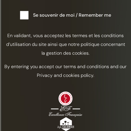
ЖИЗНЬ В РОЗОВОМ
Se souvenir de moi / Remember me
ЦВЕТЕ
Ханна Чемберлен, Spirited
En validant, vous acceptez les termes et les conditions
d’utilisation du site ainsi que notre politique concernant
LA
la gestion des cookies.
By entering you accept our terms and conditions and our
Кислотный
Фрукты
Privacy and cookies policy.
Травянистые
Искрящийся
Тарифы
Printemps
ИНГРЕДИЕНТЫ
Коньяк Frapin 1270 / 5 cl