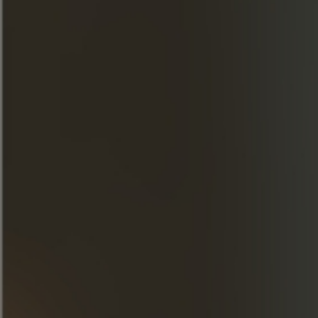
Лимонный сок / 1,5 ст.
Малиновый сироп / 1,5 ст.
Розовая вода / 1 капля
Абсент
Шампанское
ПРИГОТОВЛЕНИЕ
Встряхните первые четыре ингредиента и
процедите в бокал, ополоснутый абсентом.
Налейте шампанское до краев.
Украсьте гарнир лепестками роз.