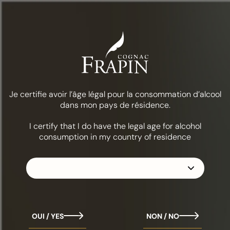
Меню
Еда и коктейли
Жизнь в розовом цвете
КОЛЛЕКЦИЯ
FRAPIN 1270
Je certifie avoir l’âge légal pour la consommation d’alcool
dans mon pays de résidence.
I certify that I do have the legal age for alcohol
consumption in my country of residence
.
OUI / YES
NON / NO