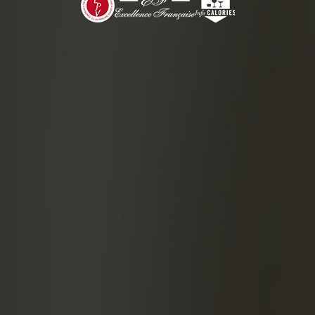
ПРИ
Пе
Ук