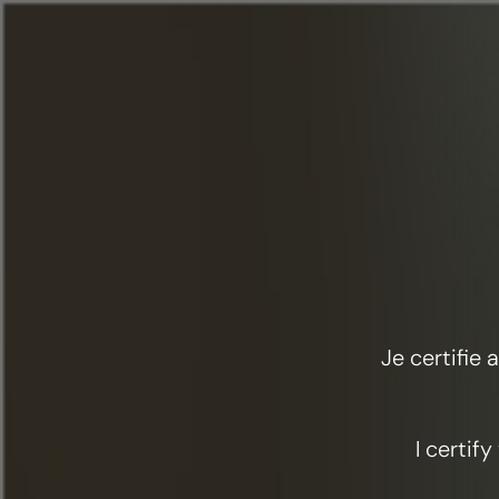
Меню
Еда и коктейли
Оттенки алого
Je certifie
I certif