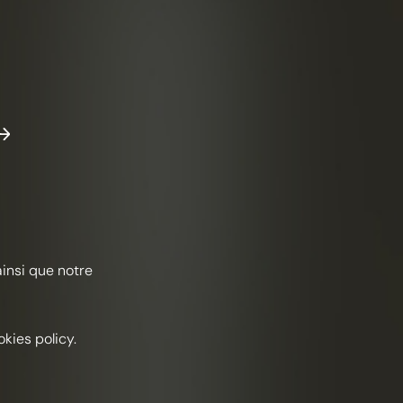
ТТЕНКИ АЛОГО
ислотный
Фрукты
Été
РЕДИЕНТЫ
ainsi que notre
 коньяка Frapin 1270
л Вермут с шафраном
л ананасового сиропа
kies policy.
л лимонной смеси