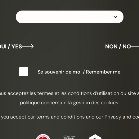
О
UI / YES
NON / NO
К
Se souvenir de moi / Remember me
ИНГ
ous acceptez les termes et les conditions d’utilisation du site 
50 мл
politique concernant la gestion des cookies.
15 м
15 м
 you accept our terms and conditions and our Privacy and coo
20 м