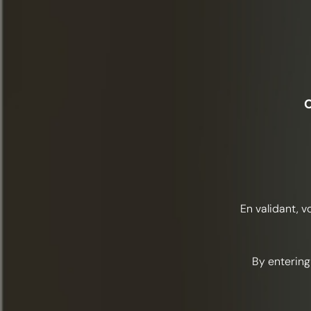
O
En validant, v
By entering