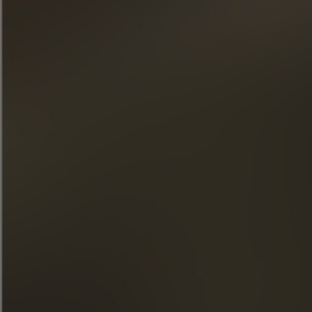
Unserem Newsletter beitreten
« Übermäßiger Alkoholkonsum ist gesundheitsschädlich.
Genießen Sie in Maßen. »
SCHNELLZUGRIFF
UNSERE COGNACS
LA MAISON FRAPIN
UNSERE VERPFLICHTUNGEN
ESSEN & COCKTAILS