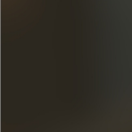
Die Bienenstöcke Cognac Frapin
Im Frühjahr 2023 wird Cognac Frapin eine Initiative zur
Förderung der Biodiversität ergreifen und am Firmensitz
in Segonzac 2 Hektar Buntbrache säen.
MEHR ERFAHREN