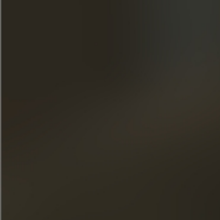
Inscreva-se na nossa newsletter
« O consumo excessivo de álcool é perigoso para a saúde.
Consuma com moderação. »
ACESSO RÁPIDO
NOSSOS CONHAQUES
A MAISON FRAPIN