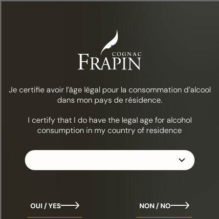
Menu
Prémios Mundiais do Conhaque
2025: Os nossos cognacs
medalhados
Je certifie avoir l’âge légal pour la consommation d’alcool
dans mon pays de résidence.
I certify that I do have the legal age for alcohol
O World Cognac Awards, um concurso internacional de
consumption in my country of residence
referência, distingue os melhores conhaques todos os
anos em Londres.
Orgulhamo-nos de ter recebido a mais alta distinção
para o XO VIP:
Melhor Cognac XXO 2025
e para Rudy
Gobert XO
: Melhor XO
.
Estes títulos de prestígio prestam homenagem ao
OUI / YES
NON / NO
equilíbrio, à complexidade aromática e à elegância que