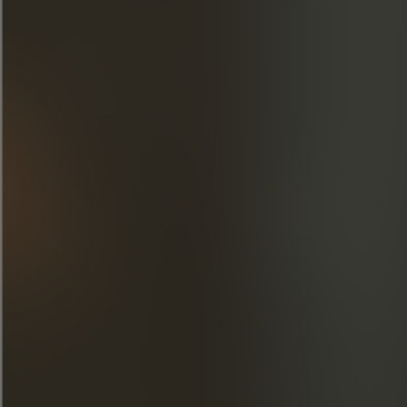
Colmeias de conhaque Frapin
Na primavera de 2023, a Cognac Frapin toma uma
iniciativa para promover a biodiversidade, semeando 2
hectares de pousio florido na sua sede em Segonzac.
SAIBA MAIS