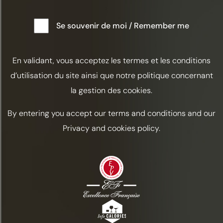
caracterizam estes conhaques, fruto de um saber-fazer
magistral e do nosso excecional terroir da Grande
Se souvenir de moi / Remember me
Champagne.
En validant, vous acceptez les termes et les conditions
DESCUBRA OUTRAS NOTÍCIAS
d’utilisation du site ainsi que notre politique concernant
la gestion des cookies.
By entering you accept our terms and conditions and our
Privacy and cookies policy.