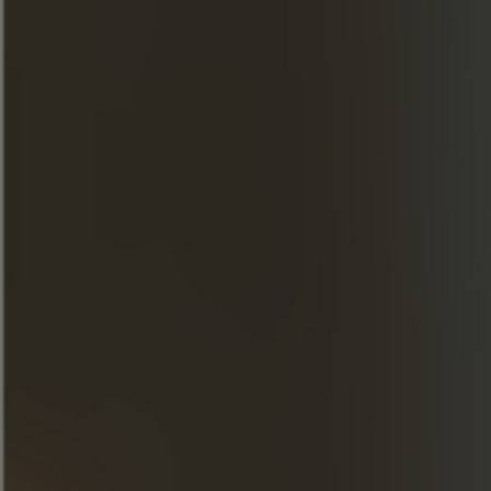
ИНГРЕДИЕНТЫ
40 мл Коньяк 1270 Frapin Premier Cru
Grande Champagne
10 мл рома OP
15 мл Тройная сушка
20 мл сока лайма
15 мл сиропа оргеат
Половина лайма
ПРИГОТОВЛЕНИЕ
Встряхните и процедите через кубики
льда.
Украсьте вишней и пучком мяты.