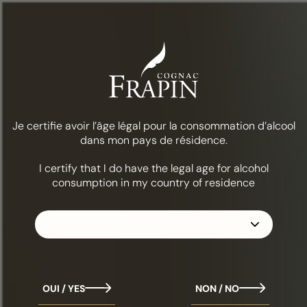
Меню
Еда и коктейли
Май-тай
КОЛЛЕКЦИЯ
FRAPIN 1270
Je certifie avoir l’âge légal pour la consommation d’alcool
dans mon pays de résidence.
I certify that I do have the legal age for alcohol
consumption in my country of residence
OUI / YES
NON / NO