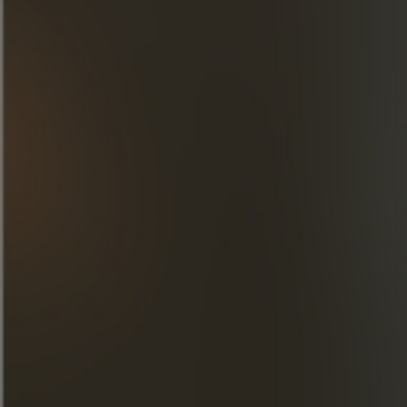
3 koffiebonen.
Voeg ijsblokjes toe.
ONTDEK ONZE CREATIES