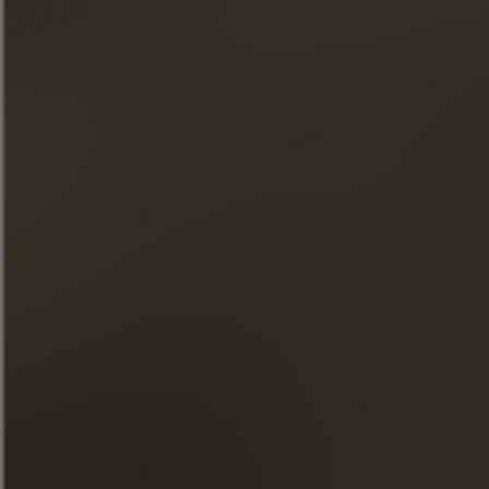
Meld je aan voor onze nieuwsbrief
« Overmatig alcoholgebruik is schadelijk voor de gezondheid.
Geniet met mate. »
SNELLE TOEGANG
ONZE COGNACS