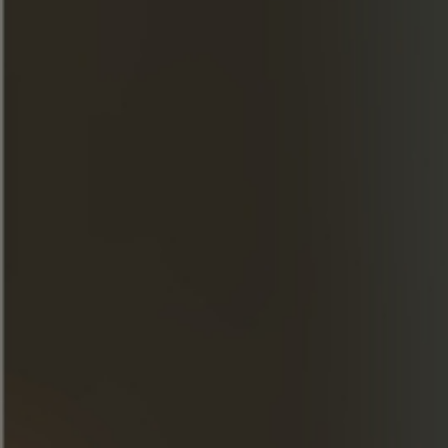
Amer
Automne
INGREDIËNTEN
Cognac Frapin 1270 / 4 cl
Grand Marnier / 1,5 cl
Amaro / 1,5 cl
Koude infusie / 3 cl
Demerara siroop / 1,5 cl
BEREIDING
Combineer de ingrediënten en schud
krachtig.
Zeef in een Brandyglas en garneer met 2 of