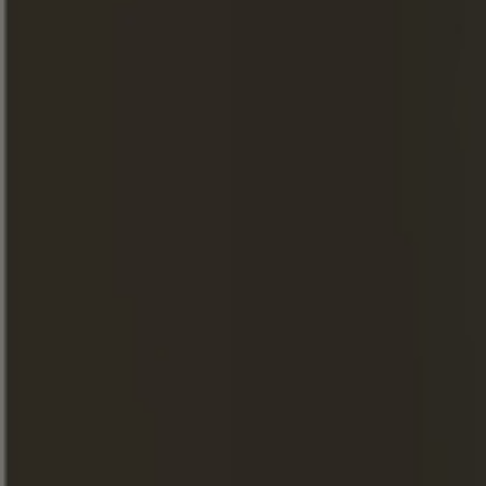
Cor
A colheita de 1998 - 25 anos de idade - tem uma cor
brilhante, com reflexos amarelos e alaranjados.
Nariz
O nariz revela aromas delicados de casca de laranja e de