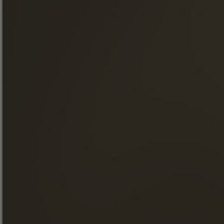
« O consumo excessivo de álcool é perigoso para a saúde.
Consuma com moderação. »
ACESSO RÁPIDO
NOSSOS CONHAQUES
A MAISON FRAPIN
NOSSOS COMPROMISSOS
COMIDA & COQUETÉIS
LOJA