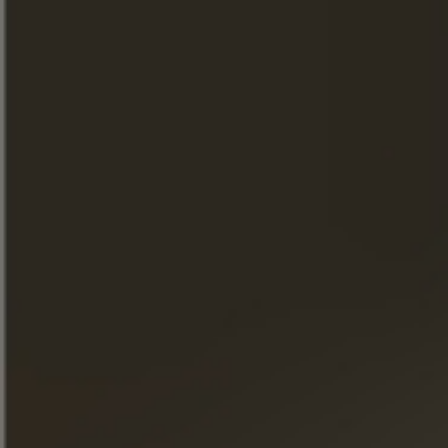
"Um vintage com um comprimento excecional no
paladar". - Patrice Piveteau, Mestre de Adega