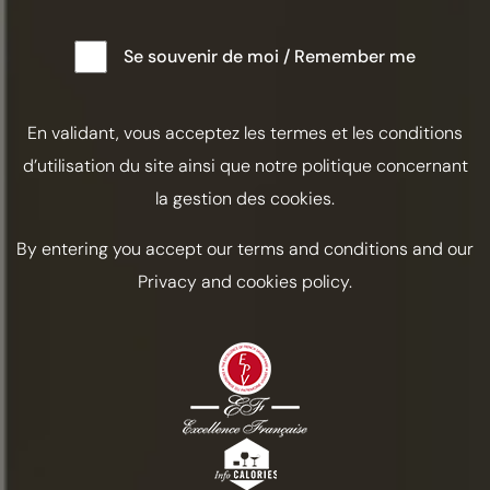
personalidade única, forjada pelas condições
climatéricas variadas desse ano. Após chuvas
Se souvenir de moi / Remember me
abundantes na primavera, o verão seco concentrou os
aromas e os açúcares, mantendo uma acidez
equilibrada. A colheita de 1998 revelou cachos de uvas
de maturação excecional, produzindo um conhaque
En validant, vous acceptez les termes et les conditions
de complexidade e elegância únicas.
d’utilisation du site ainsi que notre politique concernant
la gestion des cookies.
By entering you accept our terms and conditions and our
Privacy and cookies policy.