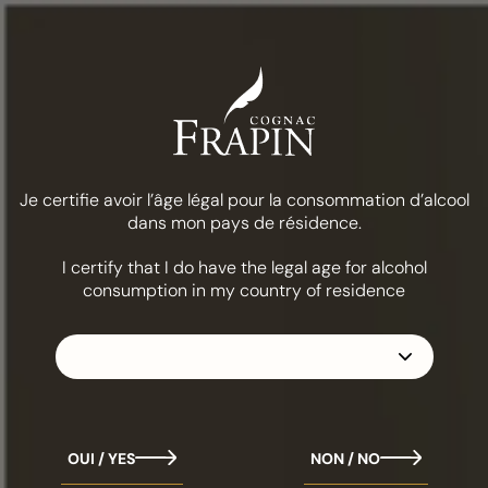
Menu
COGNAC FRAPIN
Vintage 1998 - 25 anos
Je certifie avoir l’âge légal pour la consommation d’alcool
dans mon pays de résidence.
25 anos de idade
I certify that I do have the legal age for alcohol
consumption in my country of residence
Elegante, redonda e refinada, a colheita de 1998 é o
fruto de uma alquimia perfeita entre um terroir
excecional, um saber-fazer tradicional e uma paixão
pela excelência. de uma alquimia perfeita entre um
terroir excecional, um saber-fazer tradicional e uma
paixão pela excelência. Com a sua riqueza aromática e
OUI / YES
NON / NO
a sua duração soberba no paladar, encarna uma