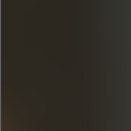
ZUBEREITUNG
Erdbeere mischen und Frapin 1270 Cognac,
Zitrone und Honigsirup in einen Shaker geben.
Schütteln und in ein Cocktailglas abseihen.
Füllen Sie das Glas mit den Zutaten mit
prickelndem Roséwein.
Mit einer Erdbeere garnieren.
ENTDECKEN SIE UNSERE
KREATIONEN