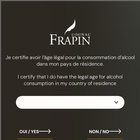
Menü
Essen & Cocktails
Springtime in Cognac
DIE KOLLEKTION
FRAPIN 1270
Je certifie avoir l’âge légal pour la consommation d’alcool
dans mon pays de résidence.
I certify that I do have the legal age for alcohol
consumption in my country of residence
OUI / YES
NON / NO