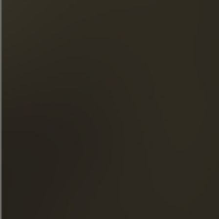
« Übermäßiger Alkoholkonsum ist gesundheitsschädlich.
Genießen Sie in Maßen. »
SCHNELLZUGRIFF
UNSERE COGNACS
LA MAISON FRAPIN
UNSERE VERPFLICHTUNGEN
ESSEN & COCKTAILS
BOUTIQUE
NACHRICHTEN
BESICHTIGUNGEN