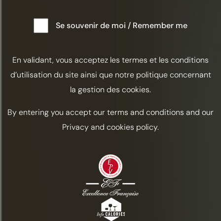
SPRINGTIME IN COGNAC
Se souvenir de moi / Remember me
Pamela Wiznitzer
En validant, vous acceptez les termes et les conditions
Fruchtig
Prickelnd
Kosten
d’utilisation du site ainsi que notre politique concernant
Printemps/Eté
la gestion des cookies.
By entering you accept our terms and conditions and our
ZUTATEN
Privacy and cookies policy.
Cognac Frapin 1270 / 4 cl
Zitronensaft / 1,5 cl
Honigsirup (gleiche Teile Honig und Wasser) /
1,5 cl
1 kandierte Erdbeere
Prickelnder Rosé