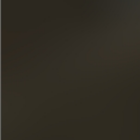
Meld je aan voor onze nieuwsbrief
« Overmatig alcoholgebruik is schadelijk voor de gezondheid.
Geniet met mate. »