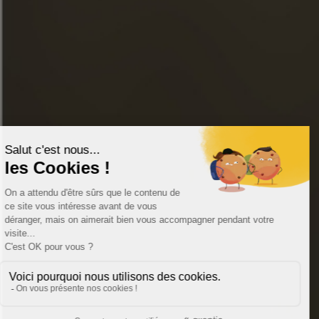
LINKEDIN
YOUTUBE
ONLINE WINKEL
CONTACTEER ONS
FAQ
WINKELZOEKER
© 2026 Alle rechten voorbehouden Cognac Frapin -
Wettelijke
vermeldingen
- Gerealiseerd door
agence web 16h33