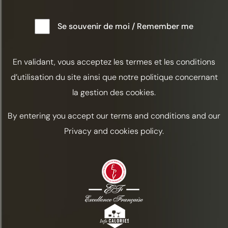
ALABAZAM
Se souvenir de moi / Remember me
Aangezuurd
Automne
En validant, vous acceptez les termes et les conditions
INGREDIËNTEN
d’utilisation du site ainsi que notre politique concernant
Cognac Frapin VSOP / 5 cl
la gestion des cookies.
Curaçao Triple sec / 1,5 cl
By entering you accept our terms and conditions and our
Halve citroen
Privacy and cookies policy.
Chocolade Bitters / 2 druppels
Citroenzeste
BEREIDING
Voeg in een shaker 5 cl Frapin VSOP
Cognac, 1,5 cl Triple Sec Curaçao en een halve
citroen toe.