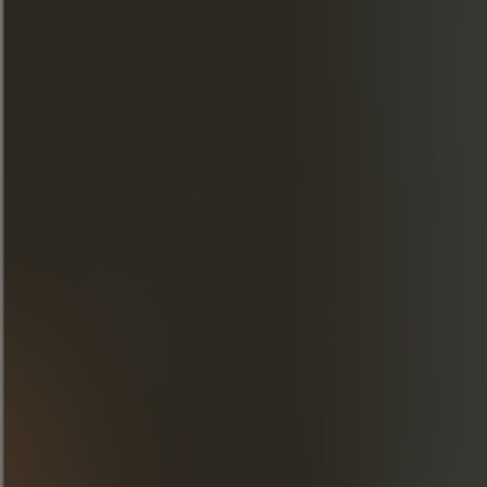
Vul de shaker met ijsblokjes, voeg dan 2
druppels Chocolate Bitters toe en schud.
Leeg de ijsblokjes uit het cocktailglas, giet
er dan de inhoud van de skaker in en voeg een
kneepje citroen toe.
ONTDEK ONZE CREATIES