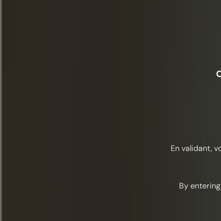
O
En validant, v
By entering