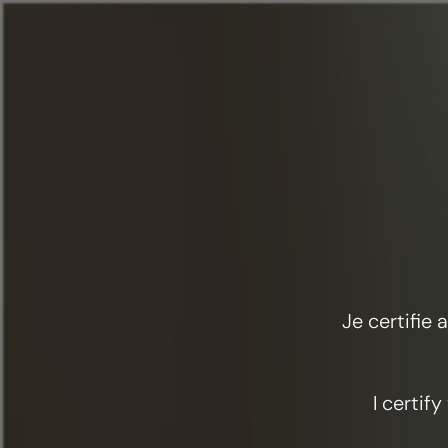
Menu
Eten & cocktails
Koffie Cognac Negroni
Je certifie
I certif