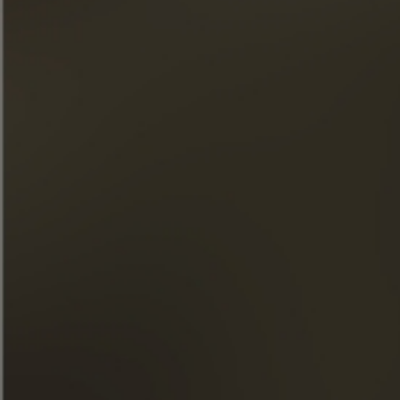
Middagthee
ONTDEK DEZE COCKTAIL