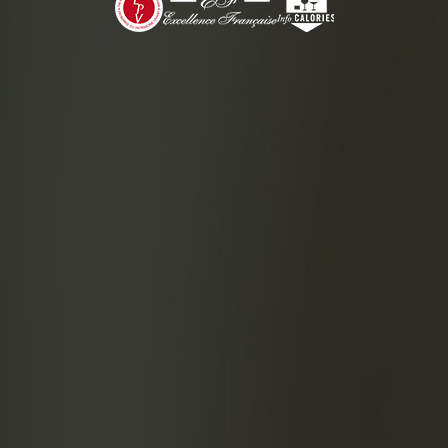
Hete kof
BEREIDI
Meng i
Garne