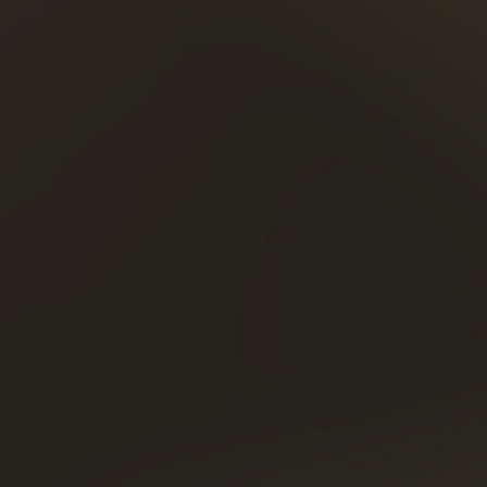
naar abrikoos
L