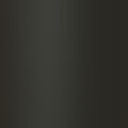
fiebonen
NG
n een mengglas en zeef over ijsblokjes.
er met sinaasappelschil.