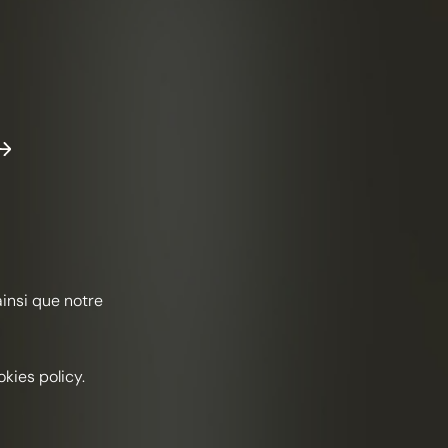
FFIE COGNAC
GRONI
Kruidachtig
Automne
ainsi que notre
ËNTEN
apin 1270 Premier Cru Grande Champagne
kies policy.
ete vermout
ar (artisjokkenlikeur)