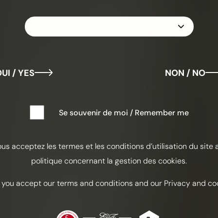
KO
UI / YES
NON / NO
NE
Se souvenir de moi / Remember me
Amer
ous acceptez les termes et les conditions d’utilisation du site 
INGREDI
politique concernant la gestion des cookies.
40 ml Fr
cognac
 you accept our terms and conditions and our Privacy and coo
25 ml zo
20 ml Cyn