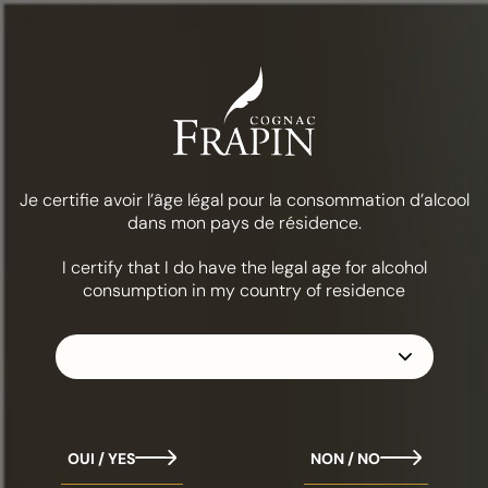
Menu
Comida & coquetéis
Martini expresso
A COLEÇÃO
FRAPIN 1270
Je certifie avoir l’âge légal pour la consommation d’alcool
dans mon pays de résidence.
I certify that I do have the legal age for alcohol
consumption in my country of residence
OUI / YES
NON / NO