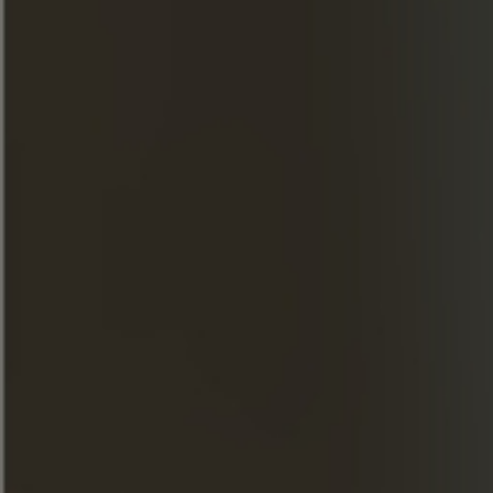
Londres
Amer
Hiver
INGREDIENTES
30ml de Conhaque Frapin 1270
15 ml de licor de café
15ml de Pedro Ximenez
15 ml de xarope de creme
40 ml de café expresso
1 raspa de laranja
PREPARAÇÃO