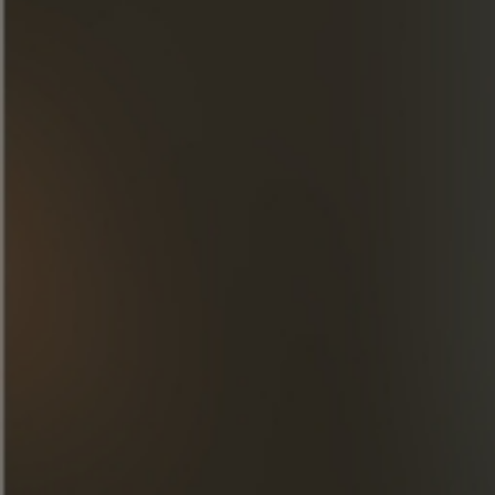
Misturar num shaker
Filtrar 2 vezes e verter para um copo
Pressione um pedaço de casca de laranja
na superfície do cocktail para libertar os
óleos.
Decorar com as raspas
Raspar fatias de chocolate
Decorar com fatias de manga
DESCUBRA NOSSAS CRIAÇÕES