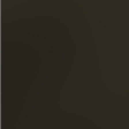
« O consumo excessivo de álcool é perigoso para a saúde.
Consuma com moderação. »
ACESSO RÁPIDO
NOSSOS CONHAQUES
A MAISON FRAPIN
NOSSOS COMPROMISSOS
COMIDA & COQUETÉIS
LOJA
NOTÍCIAS
AS VISITAS