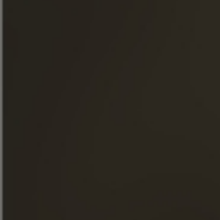
Unserem Newsletter beitreten
« Übermäßiger Alkoholkonsum ist gesundheitsschädlich.
Genießen Sie in Maßen. »
SCHNELLZUGRIFF
UNSERE COGNACS
LA MAISON FRAPIN
UNSERE VERPFLICHTUNGEN