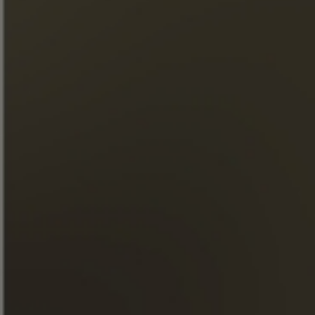
SCHLOSS FONTPINOT XO
Einzelnes Familiengut 100
% Grande Champagne
Premier Cru de Cognac
ENTDECKEN SIE UNSEREN COGNAC
ENTDECKEN SIE UNSEREN
COGNAC