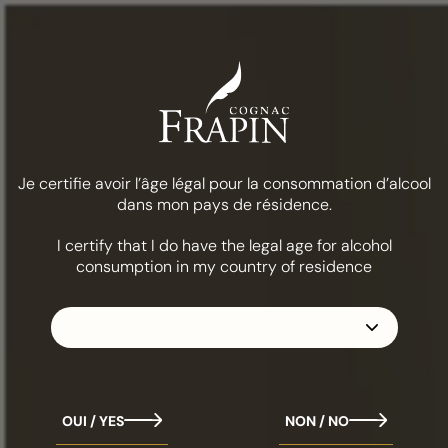
Menü
COGNAC FRAPIN
Frapin-Trilogie Nr. 1
Je certifie avoir l’âge légal pour la consommation d’alcool
dans mon pays de résidence.
Frapin-Trilogie Nr. 1
I certify that I do have the legal age for alcohol
consumption in my country of residence
Mit einem unvergleichlichen Weinberg, der sich über
240 Hektar im Herzen der Grande Champagne, 1ᵉʳ Cru
des Cognacs, erstreckt, zeichnet sich das Haus Frapin
in der Kunst der Herstellung von Jahrgangscognacs
aus.
OUI / YES
NON / NO