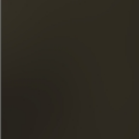
« El abuso de alcohol es peligroso para la salud. Consúmelo
con moderación. »
ACCESO RÁPIDO
NUESTROS COÑACS
LA MAISON FRAPIN
NUESTROS COMPROMISOS
COMIDA Y CÓCTELES
TIENDA