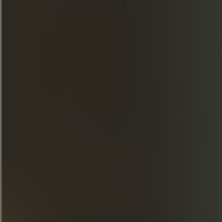
INGREDIENTES
40ml 1270 Coñac Frapin
20 ml de jarabe de melocotón
20 ml de mezcla cítrica
Té helado
PREPARACIÓN
Mezclar en una coctelera y verter en un
vaso.
Rellena el vaso con té helado.
DESCUBRE NUESTRAS
CREACIONES