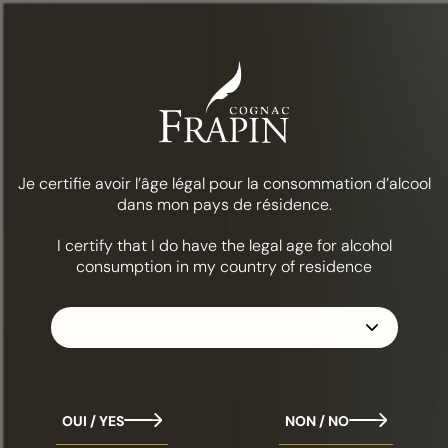
Menú
Comida y cócteles
Té helado Brasserie
LA COLECCIÓN
FRAPÍN 1270
Je certifie avoir l’âge légal pour la consommation d’alcool
dans mon pays de résidence.
I certify that I do have the legal age for alcohol
consumption in my country of residence
OUI / YES
NON / NO