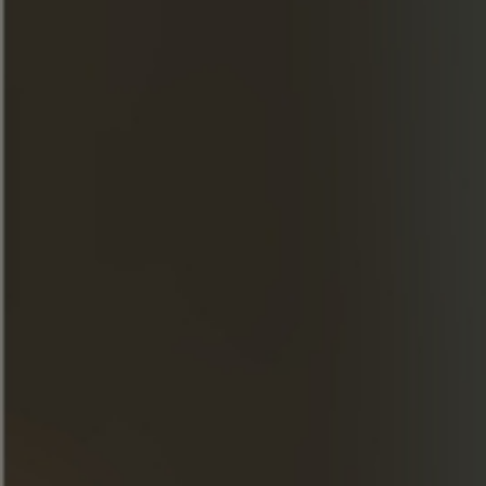
Amer
Automne
INGREDIENTES
Coñac Frapin 1270 / 4 cl
Grand Marnier / 1,5 cl
Amaro / 1,5 cl
Infusión fría / 3 cl
Sirope de Demerara / 1,5 cl
PREPARACIÓN
Mezclar los ingredientes y agitar
enérgicamente.
Colar en una copa de Brandy y decorar