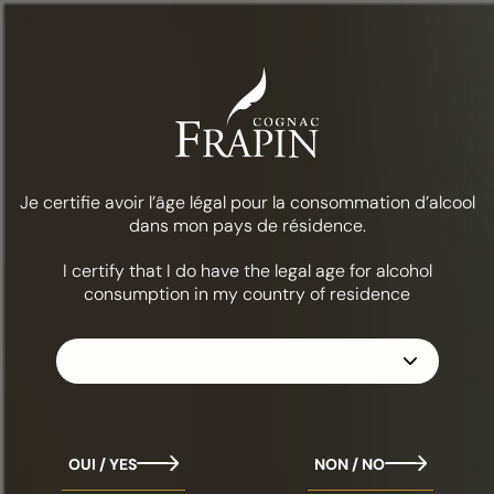
Menú
Comida y cócteles
Jazz Up
LA COLECCIÓN
FRAPÍN 1270
Je certifie avoir l’âge légal pour la consommation d’alcool
dans mon pays de résidence.
I certify that I do have the legal age for alcohol
consumption in my country of residence
OUI / YES
NON / NO