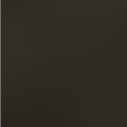
Únase a nuestro boletín
« El abuso de alcohol es peligroso para la salud. Consúmelo
con moderación. »
ACCESO RÁPIDO