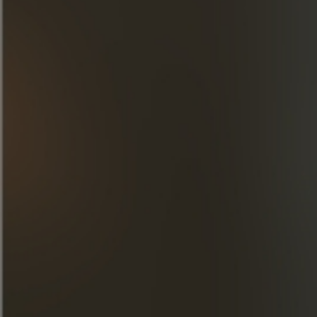
con 2 ó 3 granos de café.
Añade cubitos de hielo.
DESCUBRE NUESTRAS
CREACIONES