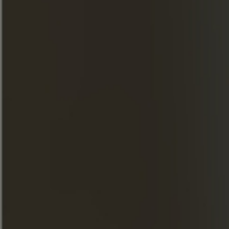
Londres
Amer
Afrutado
Automne
INGREDIENTES
Coñac Frapin 1270
Fino de Jerez
Crema de mora
Jarabe de membrillo
Jengibre
Zumo de manzana
Limón