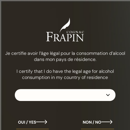
Menú
Comida y cócteles
Panhard y Levassor
LA COLECCIÓN
FRAPÍN 1270
Je certifie avoir l’âge légal pour la consommation d’alcool
dans mon pays de résidence.
I certify that I do have the legal age for alcohol
consumption in my country of residence
OUI / YES
NON / NO