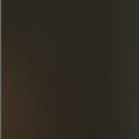
PREPARACIÓN
Panhard & Levassor fue diseñado por Dav
Eames y es una variación de la zarza, un
clásico moderno generalmente basado en la
ginebra.
Su nombre se inspira en el coche de 1896
que aún se expone en Frapin, uno de los dos
únicos que quedan en el mundo.
Dav Eames se inspiró en ingredientes de
temporada y en la cocina de la chef Chantelle
Nicholson.
Combina Frapin 1270 con sabores otoñales
clásicos como mora, membrillo y jengibre,
además de zumo de manzana elaborado con
fruta cultivada en el propio huerto de Marcus
Wareing.
Se sirve en un vaso highball con hielo y una