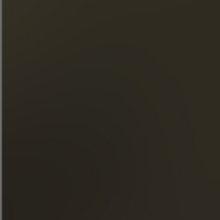
Únase a nuestro boletín
« El abuso de alcohol es peligroso para la salud. Consúmelo
con moderación. »
ACCESO RÁPIDO
NUESTROS COÑACS
LA MAISON FRAPIN