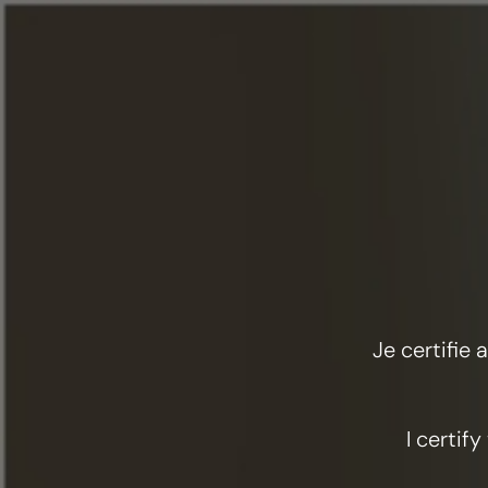
F
Menu
Je certifie
I certif