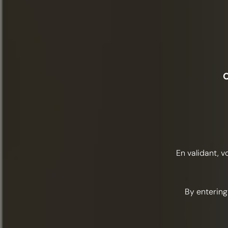
O
En validant, v
By entering