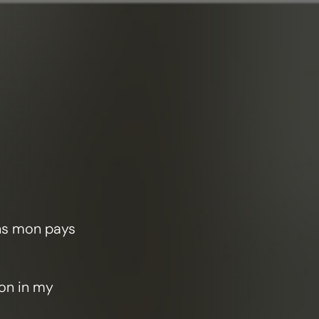
70
ans mon pays
ion in my