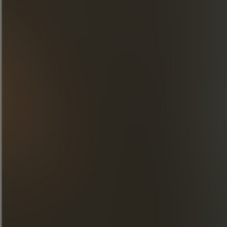
Agitar e filtrar duas vezes sobre cubos de
gelo.
*Certifique-se de que os cubos de gelo
não flutuam.
DESCUBRA NOSSAS CRIAÇÕES