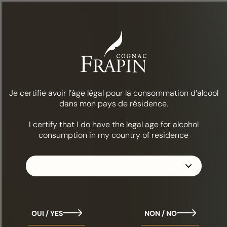
Menu
Comida & coquetéis
Ponche de solstício
A COLEÇÃO
FRAPIN 1270
Je certifie avoir l’âge légal pour la consommation d’alcool
dans mon pays de résidence.
I certify that I do have the legal age for alcohol
consumption in my country of residence
OUI / YES
NON / NO