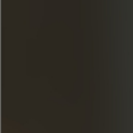
Printemps
INGREDIENTES
40 ml de Conhaque 1270 Frapin Premier Cru
Grande Champagne
10 ml de rum Smith & Cross
20 ml de xarope de framboesa
20 ml de sumo de toranja
20 ml de sumo de limão
10 ml de Aperol
5 folhas de hortelã
2 pitadas de bitter de morango* (verde)
PREPARAÇÃO