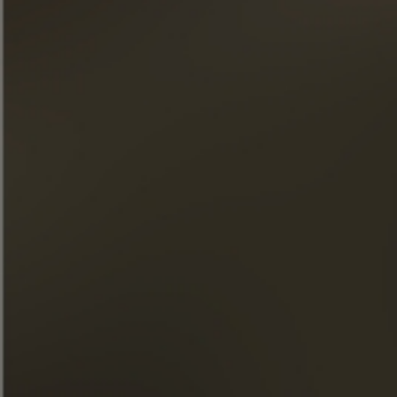
Inscreva-se na nossa newsletter
« O consumo excessivo de álcool é perigoso para a saúde.
Consuma com moderação. »
ACESSO RÁPIDO