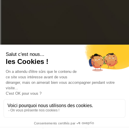
YOUTUBE
LOJA ONLINE
CONTATE-NOS
PERGUNTAS FREQUENTES
LOCALIZADOR DE LOJAS
© 2026 Todos os direitos reservados Cognac Frapin -
Avisos legais
-
Criado por
agence web 16h33