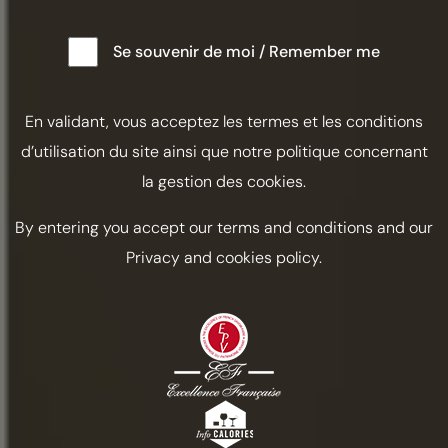
Se souvenir de moi / Remember me
En validant, vous acceptez les termes et les conditions
d’utilisation du site ainsi que notre politique concernant
la gestion des cookies.
By entering you accept our terms and conditions and our
Privacy and cookies policy.