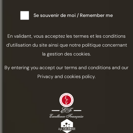
Se souvenir de moi / Remember me
En validant, vous acceptez les termes et les conditions
d’utilisation du site ainsi que notre politique concernant
la gestion des cookies.
By entering you accept our terms and conditions and our
Privacy and cookies policy.