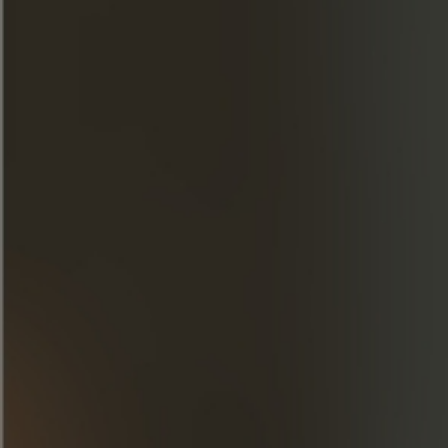
Llene la coctelera con cubitos de hielo,
añada 2 gotas de Chocolate Bitters y agite.
Vacíe los cubitos de hielo de la copa de
cóctel, vierta en ella el contenido de la
coctelera y añada un chorrito de limón.
DESCUBRE NUESTRAS
CREACIONES