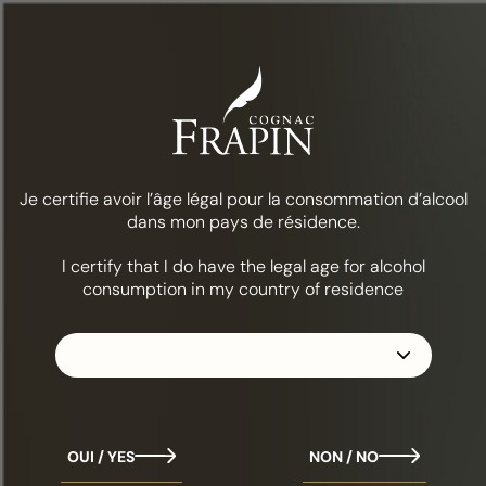
Menú
Comida y cócteles
Alabazam
LA COLECCIÓN
FRAPIN VSOP
Je certifie avoir l’âge légal pour la consommation d’alcool
dans mon pays de résidence.
I certify that I do have the legal age for alcohol
consumption in my country of residence
OUI / YES
NON / NO