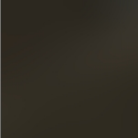
Únase a nuestro boletín
« El abuso de alcohol es peligroso para la salud. Consúmelo
con moderación. »