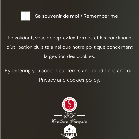
ALABAZAM
Se souvenir de moi / Remember me
Acidulado
Automne
En validant, vous acceptez les termes et les conditions
INGREDIENTES
d’utilisation du site ainsi que notre politique concernant
Coñac Frapin VSOP / 5 cl
la gestion des cookies.
Curaçao Triple sec / 1,5 cl
By entering you accept our terms and conditions and our
Medio limón
Privacy and cookies policy.
Amargo de chocolate / 2 gotas
Cáscara de limón
PREPARACIÓN
En una coctelera, añada 5 cl de coñac
Frapin VSOP, 1,5 cl de Triple Sec Curaçao y
exprima medio limón.