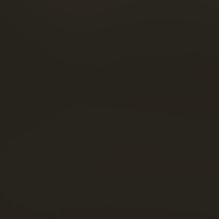
COMIDA Y CÓCTELES
FACEBOOK
TIENDA
INSTAGRAM
NOTICIAS
LINKEDIN
VISITAS
YOUTUBE
ados Cognac Frapin -
Avisos legales
- Realizado por la
agence web 16h33