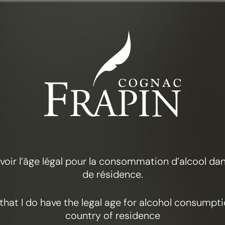
LA COLECCIÓN
FRAPÍN 1270
 avoir l’âge légal pour la consommation d’alcool d
de résidence.
y that I do have the legal age for alcohol consumpt
country of residence