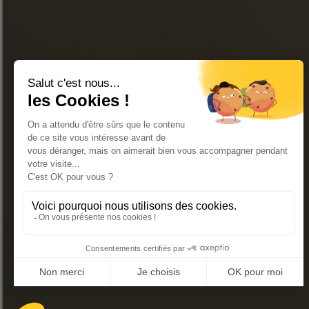
Únase a nuestro bolet
« El abuso de alcohol es peligroso para la salud. Cons
TIENDA EN LÍNEA
CONTÁCTENOS
PREGUNTAS FRECUENTES
L