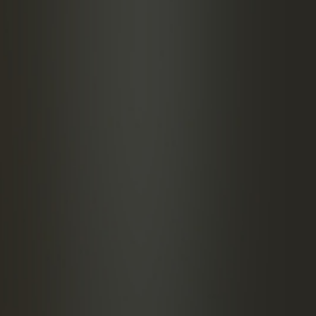
 de menta
 con agua con gas
ACIÓN
vaso mezclador, triturar la menta y añadir el resto
gredientes, remover rápidamente, añadir el hielo y
remover.
r para enfriar, no para diluir.
ar con la soda.
 sobre los cubitos de hielo.
ar con un manojo de menta.
ese de que los cubitos de hielo no flotan.