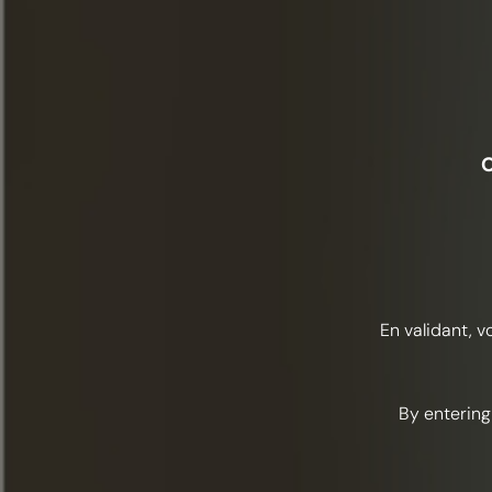
O
En validant, v
By entering