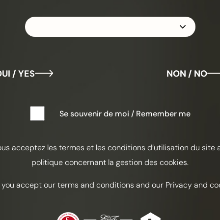
EP
UI / YES
NON / NO
Acidu
Se souvenir de moi / Remember me
Espu
ous acceptez les termes et les conditions d’utilisation du site 
INGREDI
politique concernant la gestion des cookies.
40 ml de
Champa
 you accept our terms and conditions and our Privacy and coo
15 ml de 
15 ml Ar