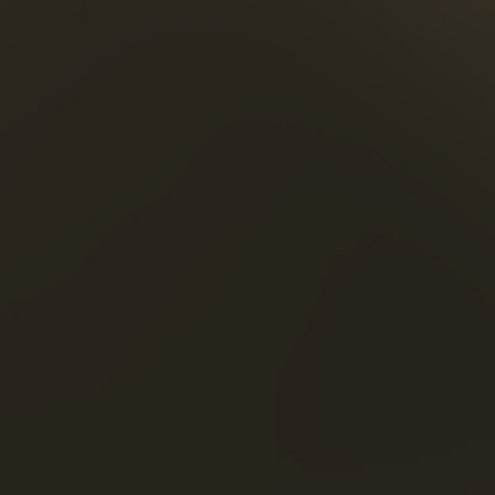
ión de
oque