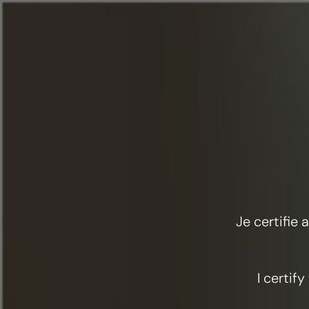
Menú
Comida y cócteles
Epimélides
Je certifie
I certif