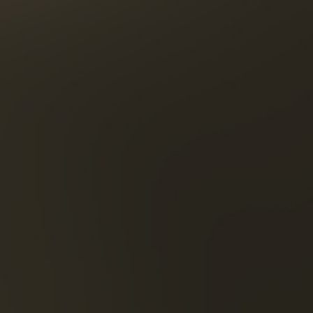
Aspirac
albaric