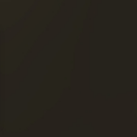
ín
ACCESO RÁPIDO
NUESTROS COÑACS
LA MAISON FRAPIN
NUESTROS
COMPROMISOS
úmelo con moderación. »
OCALIZADOR DE TIENDAS
© 2026 Todos los derechos reserv