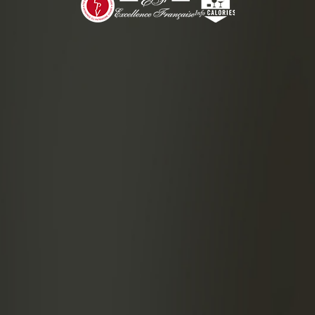
10 hojas
Rellenar
PREPAR
En un 
de los in
volver a 
Remove
Rellen
Verter
Decor
Asegúr