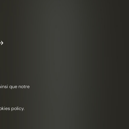
IMÉLIDES
lado
Afrutado
Herbáceas
moso
Printemps
ainsi que notre
ENTES
 coñac 1270 Frapin Premier Cru Grande
gne
kies policy.
licor de flor de saúco
busto agridulce de manzana y cardamomo