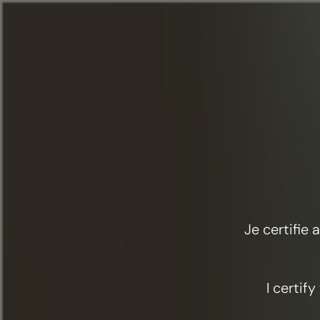
Menú
Comida y cócteles
Sr. French
Je certifie
I certif