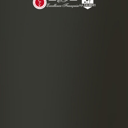
Cítricos 
Claras d
PREPAR
Poner 
coctelera
colando c
Pincha
vaso.