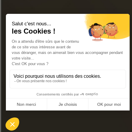
Únase a nuestro bolet
« El abuso de alcohol es peligroso para la salud. Cons
TIENDA EN LÍNEA
CONTÁCTENOS
PREGUNTAS FRECUENTES
L