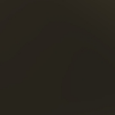
ión de
oque