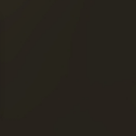
ín
ACCESO RÁPIDO
NUESTROS COÑACS
LA MAISON FRAPIN
NUESTROS
COMPROMISOS
úmelo con moderación. »
OCALIZADOR DE TIENDAS
© 2026 Todos los derechos reserv