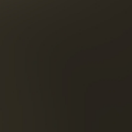
Aspirac
albaric