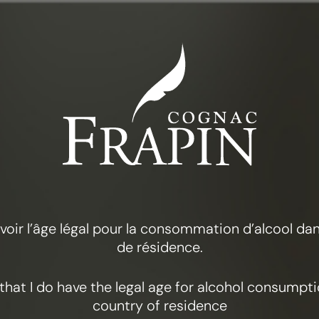
LA COLECCIÓN
FRAPIN VSOP
 avoir l’âge légal pour la consommation d’alcool d
de résidence.
y that I do have the legal age for alcohol consumpt
country of residence