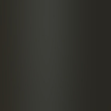
frescos
e huevo
ACIÓN
todos los ingredientes excepto las uvas en una
 con hielo, agitar y verter en una copa de cóctel,
on un colador de cóctel.
r las uvas en un palillo de cóctel y colocarlas en el