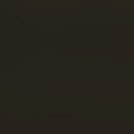
COMIDA Y CÓCTELES
FACEBOOK
TIENDA
INSTAGRAM
NOTICIAS
LINKEDIN
VISITAS
YOUTUBE
ados Cognac Frapin -
Avisos legales
- Realizado por la
agence web 16h33