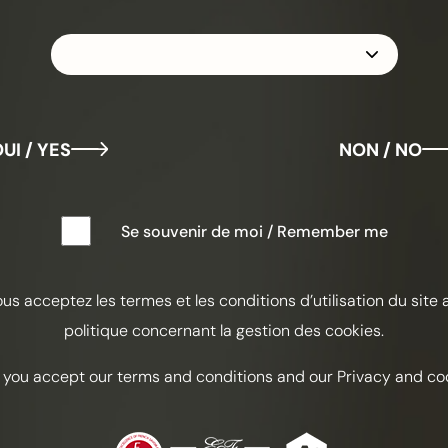
SR
UI / YES
NON / NO
Kosmo
Se souvenir de moi / Remember me
Afrut
ous acceptez les termes et les conditions d’utilisation du site 
INGREDI
politique concernant la gestion des cookies.
Coñac F
 you accept our terms and conditions and our Privacy and coo
Licor de 
Uvas ver