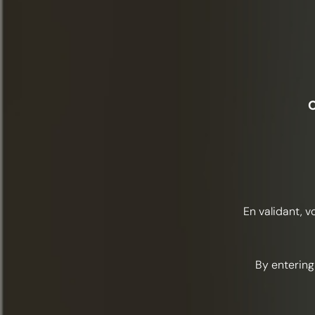
O
En validant, v
By entering