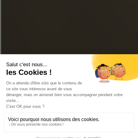
LINKEDIN
YOUTUBE
TIENDA EN LÍNEA
CONTÁCTENOS
PREGUNTAS FRECUENTES
LOCALIZADOR DE TIENDAS
© 2026 Todos los derechos reservados Cognac Frapin -
Avisos
legales
- Realizado por la
agence web 16h33