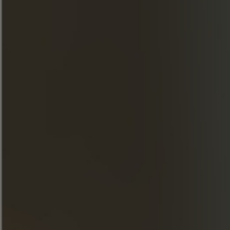
Printemps
INGREDIENTES
40 ml de coñac 1270 Frapin Premier Cru
Grande Champagne
10 ml de ron Smith & Cross
20 ml de jarabe de frambuesa
20 ml de zumo de pomelo
20 ml de zumo de limón
10 ml Aperol
5 hojas de menta
2 chorritos de amargo de fresa* (verde)
PREPARACIÓN