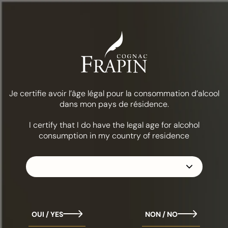
Menú
Comida y cócteles
Ponche de solsticio
LA COLECCIÓN
FRAPÍN 1270
Je certifie avoir l’âge légal pour la consommation d’alcool
dans mon pays de résidence.
I certify that I do have the legal age for alcohol
consumption in my country of residence
OUI / YES
NON / NO