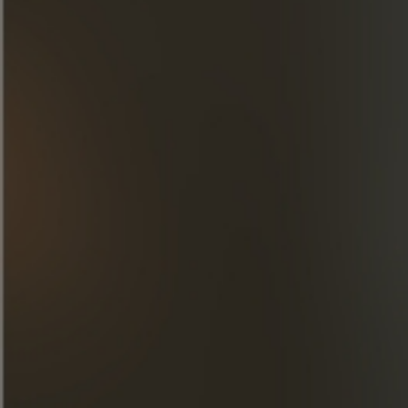
Agitar y filtrar dos veces sobre cubitos de
hielo.
*Asegúrese de que los cubitos de hielo no
flotan.
DESCUBRE NUESTRAS
CREACIONES