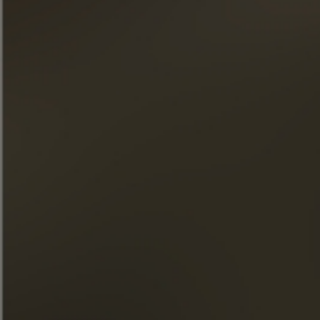
Únase a nuestro boletín
« El abuso de alcohol es peligroso para la salud. Consúmelo
con moderación. »